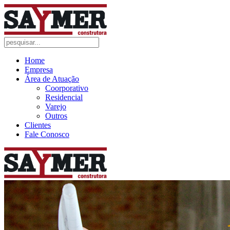
Home
Empresa
Área de Atuação
Coorporativo
Residencial
Varejo
Outros
Clientes
Fale Conosco